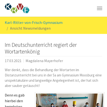
Skip to main content
You are here:
Karl-Ritter-von-Frisch-Gymnasium
Ansicht Newsmeldungen
Im Deutschunterricht regiert der
Wortartenkönig
17.03.2021
Magdalena Mayerhofer
Wer denkt, dass die Behandlung der Wortarten im
Distanzunterricht bei uns in der 5a am Gymnasium Moosburg eine
unspektakuläre und langweilige Angelegenheit ist, der hat sich
aber sauber getäuscht!
Denn es gab
hierbei den
begehrten