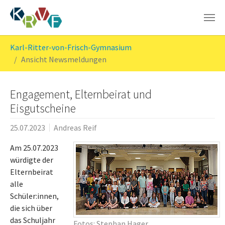
Skip to main content
You are here:
Karl-Ritter-von-Frisch-Gymnasium
Ansicht Newsmeldungen
Engagement, Elternbeirat und
Eisgutscheine
25.07.2023
Andreas Reif
Am 25.07.2023
würdigte der
Elternbeirat
alle
Schüler:innen,
die sich über
das Schuljahr
Fotos: Stephan Hager