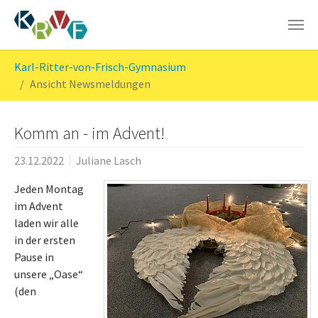
Skip to main content
You are here:
Karl-Ritter-von-Frisch-Gymnasium
Ansicht Newsmeldungen
Komm an - im Advent!
23.12.2022
Juliane Lasch
Jeden Montag
im Advent
laden wir alle
in der ersten
Pause in
unsere „Oase“
(den