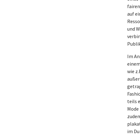
faire
auf e
Resso
und W
verbi
Publi
Im An
einem
wie z.
außer
getra
Fashi
teils
Mode 
zudem
plakat
im Du