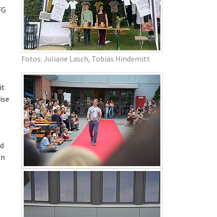
FG
t
Fotos: Juliane Lasch, Tobias Hindemitt
it
ise
nd
en