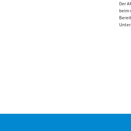
Der AK
beim 
Berei
Unter