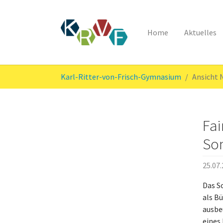
Home
Aktuelles
Skip to main content
You are here:
Karl-Ritter-von-Frisch-Gymnasium
Ansicht
Fai
So
25.07
Das S
als B
ausbe
eines