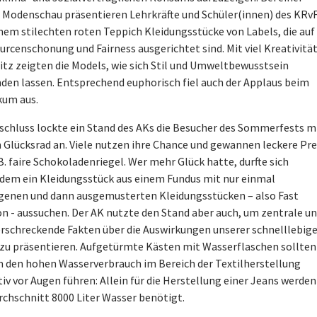
n Modenschau präsentieren Lehrkräfte und Schüler(innen) des KRv
inem stilechten roten Teppich Kleidungsstücke von Labels, die auf
urcenschonung und Fairness ausgerichtet sind. Mit viel Kreativitä
itz zeigten die Models, wie sich Stil und Umweltbewusstsein
nden lassen. Entsprechend euphorisch fiel auch der Applaus beim
kum aus.
schluss lockte ein Stand des AKs die Besucher des Sommerfests m
 Glücksrad an. Viele nutzen ihre Chance und gewannen leckere Pre
B. faire Schokoladenriegel. Wer mehr Glück hatte, durfte sich
dem ein Kleidungsstück aus einem Fundus mit nur einmal
genen und dann ausgemusterten Kleidungsstücken – also Fast
on - aussuchen. Der AK nutzte den Stand aber auch, um zentrale u
 erschreckende Fakten über die Auswirkungen unserer schnelllebig
zu präsentieren. Aufgetürmte Kästen mit Wasserflaschen sollten
 den hohen Wasserverbrauch im Bereich der Textilherstellung
iv vor Augen führen: Allein für die Herstellung einer Jeans werden
rchschnitt 8000 Liter Wasser benötigt.