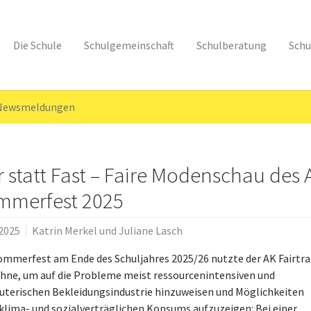
Die Schule
Schulgemeinschaft
Schulberatung
Schu
 Newsmeldungen
r statt Fast – Faire Modenschau des 
mmerfest 2025
.2025
Katrin Merkel und Juliane Lasch
ommerfest am Ende des Schuljahres 2025/26 nutzte der AK Fairtr
ühne, um auf die Probleme meist ressourcenintensiven und
uterischen Bekleidungsindustrie hinzuweisen und Möglichkeiten
 klima- und sozialverträglichen Konsums aufzuzeigen: Bei einer